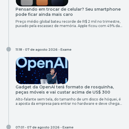
Pensando em trocar de celular? Seu smartphone
pode ficar ainda mais caro
Preço médio global bateu recorde de R$ 2 mil no trimestre,
puxado pela escassez de memória. Apple ficou com 49% da
receita do setor vendendo só 21% dos aparelhos
11:18 • 07 de agosto 2026 •
Exame
Gadget da OpenAI terá formato de rosquinha,
peças móveis e vai custar acima de US$ 300
Alto-falante sem tela, do tamanho de um disco de hóquei, é
a aposta da empresa para entrar no hardware e deve chegar
em 2027, mas uma ação da Apple pode atrapalhar o
lançamento
07:01 • 07 de agosto 2026 •
Exame