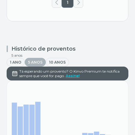
1
Histórico de proventos
5 anos
1 ANO
5 ANOS
10 ANOS
Tá esperando um provento? O Kinvo Premium te notifica
sempre que você for pago.
Assine!