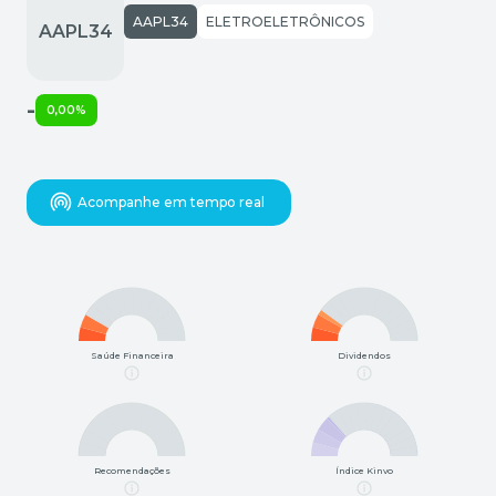
AAPL34
ELETROELETRÔNICOS
-
0,00%
Acompanhe em tempo real
Saúde Financeira
Dividendos
Recomendações
Índice Kinvo