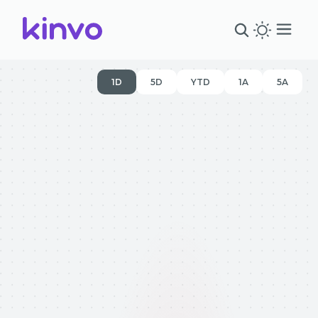
1D
5D
YTD
1A
5A