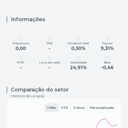
Informações
Preço/lucro
ROE
Dividend Yield
Payout
0,00
-
0,30%
9,31%
P/VP
Lucro por ação
Volatilidade
Beta
-
-
24,91%
-0,46
Comparação do setor
Histórico de variação
1 Mês
YTD
5 Anos
Personalizado