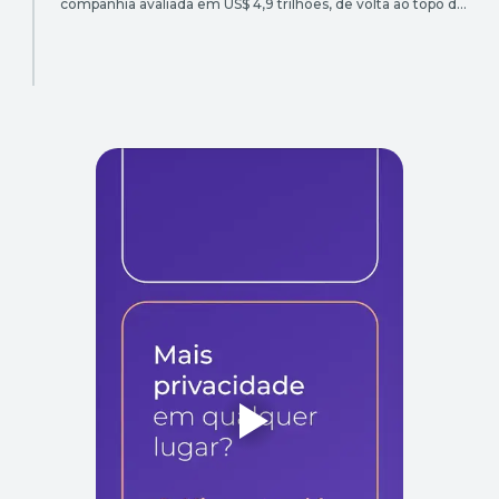
companhia avaliada em US$ 4,9 trilhões, de volta ao topo do
mundo — e por ter feito exatamente o oposto do resto do
setor