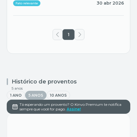
30 abr 2026
Fato relevante
1
Histórico de proventos
5 anos
1 ANO
5 ANOS
10 ANOS
Tá esperando um provento? O Kinvo Premium te notifica
sempre que você for pago.
Assine!