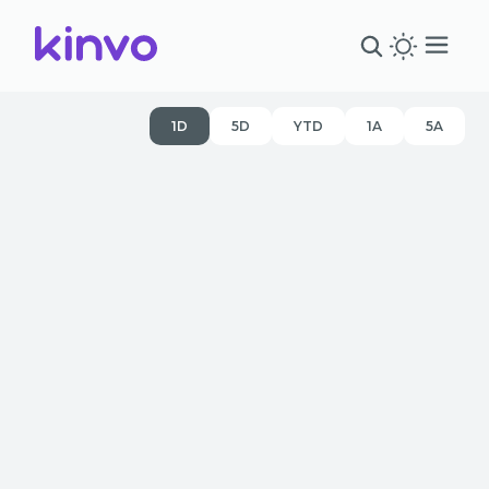
1D
5D
YTD
1A
5A