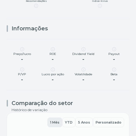
Recomendações
Índice Kinvo
Informações
Preço/lucro
ROE
Dividend Yield
Payout
-
-
-
-
P/VP
Lucro por ação
Volatilidade
Beta
-
-
-
-
Comparação do setor
Histórico de variação
1 Mês
YTD
5 Anos
Personalizado