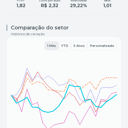
P/VP
Lucro por ação
Volatilidade
Beta
1,82
R$ 2,32
29,22%
1,01
Comparação do setor
Histórico de variação
1 Mês
YTD
5 Anos
Personalizado