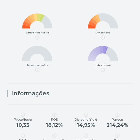
Saúde Financeira
Dividendos
Recomendações
Índice Kinvo
Informações
Preço/lucro
ROE
Dividend Yield
Payout
10,33
18,12%
14,95%
214,24%