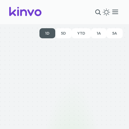
1D
5D
YTD
1A
5A