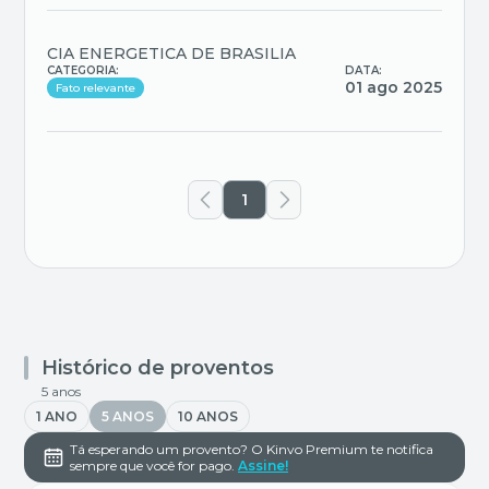
CIA ENERGETICA DE BRASILIA
CATEGORIA:
DATA:
01 ago 2025
Fato relevante
1
Histórico de proventos
5 anos
1 ANO
5 ANOS
10 ANOS
Tá esperando um provento? O Kinvo Premium te notifica
sempre que você for pago.
Assine!