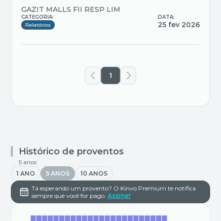
GAZIT MALLS FII RESP LIM
CATEGORIA:
DATA:
25 fev 2026
Relatórios
1
Histórico de proventos
5 anos
1 ANO
5 ANOS
10 ANOS
Tá esperando um provento? O Kinvo Premium te notifica
sempre que você for pago.
Assine!