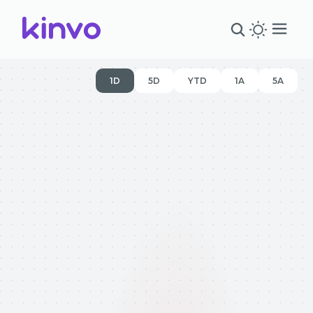
1D
5D
YTD
1A
5A