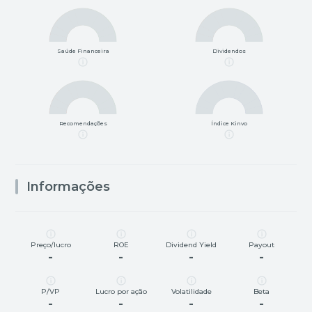
Saúde Financeira
Dividendos
Recomendações
Índice Kinvo
Informações
Preço/lucro
ROE
Dividend Yield
Payout
-
-
-
-
P/VP
Lucro por ação
Volatilidade
Beta
-
-
-
-