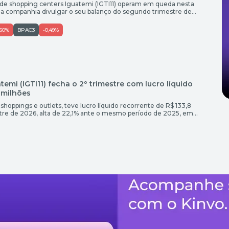
 de shopping centers Iguatemi (IGTI11) operam em queda nesta
ós a companhia divulgar o seu balanço do segundo trimestre de
3h10 (de Brasília), os papéis recuavam 1,13% na bolsa de valores,
anto, no mesmo horário, o Ibovespa (IBOV), […]
,60%
BPAC3
-0,49%
temi (IGTI11) fecha o 2º trimestre com lucro líquido
 milhões
 shoppings e outlets, teve lucro líquido recorrente de R$ 133,8
re de 2026, alta de 22,1% ante o mesmo período de 2025, em
a (lucro antes dos juros, impostos, depreciação e amortização)
 milhões, crescimento de 10,8% na mesma base […]