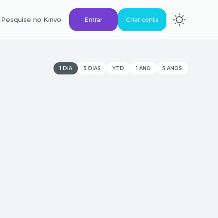
Pesquise no Kinvo
Entrar
Criar conta
1 DIA
5 DIAS
YTD
1 ANO
5 ANOS