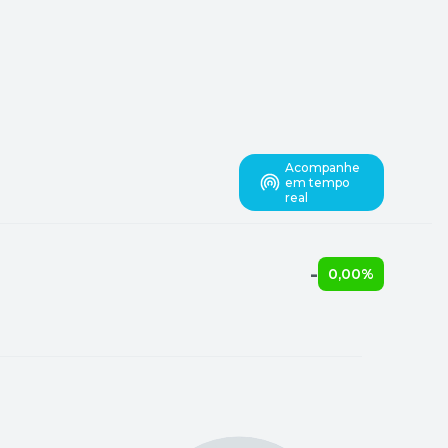
Acompanhe
em tempo
real
-
0,00%