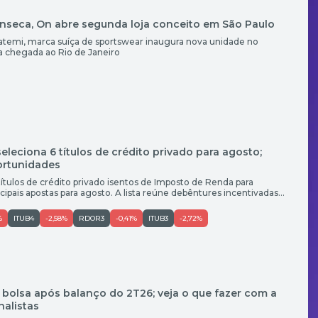
nseca, On abre segunda loja conceito em São Paulo
uatemi, marca suíça de sportswear inaugura nova unidade no
 chegada ao Rio de Janeiro
seleciona 6 títulos de crédito privado para agosto;
ortunidades
títulos de crédito privado isentos de Imposto de Renda para
cipais apostas para agosto. A lista reúne debêntures incentivadas,
 inflação e ao CDI, prefixadas, e contempla diferentes perfis de
ão papéis de Rede D’Or, JHSF, Multiplan, Brasil Terrenos, Iguatemi
%
ITUB4
-2,58%
RDOR3
-0,41%
ITUB3
-2,72%
na bolsa após balanço do 2T26; veja o que fazer com a
nalistas