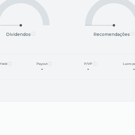
Dividendos
Recomendações
Yield
Payout
P/VP
Lucro p
-
-