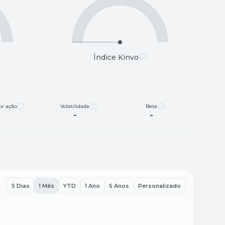
Índice Kinvo
or ação
Volatilidade
Beta
-
-
-
5 Dias
1 Mês
YTD
1 Ano
5 Anos
Personalizado