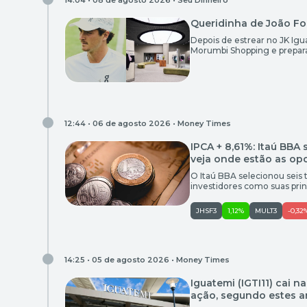
14:04 • 08 de agosto 2026 •
Seu Dinheiro
Queridinha de João Fo
Depois de estrear no JK Ig
Morumbi Shopping e prepara
12:44 • 06 de agosto 2026 •
Money Times
IPCA + 8,61%: Itaú BBA 
veja onde estão as op
O Itaú BBA selecionou seis 
investidores como suas prin
com alternativas indexadas à
risco. Entre as escolhas est
JHSF3
1,12%
MULT3
-0,32
[…]
14:25 • 05 de agosto 2026 •
Money Times
Iguatemi (IGTI11) cai 
ação, segundo estes a