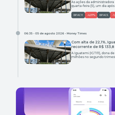
As ações da administradora
quarta-feira (5), um dia ap
2026 (2T26). Por volta das 1
negociados a R$ 25,28, enqu
BPAC11
-4,07%
BPAC5
-1
06:35 • 05 de agosto 2026 •
Money Times
Com alta de 22,1%, Igua
recorrente de R$ 133,8
A Iguatemi (IGTI11), dona de
milhões no segundo trimest
termos ‘pro forma’. O Ebitd
recorrente somou R$ 290,5