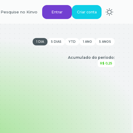
Pesquise no Kinvo
Entrar
Criar conta
1 DIA
5 DIAS
YTD
1 ANO
5 ANOS
Acumulado do período:
R$ 0,25