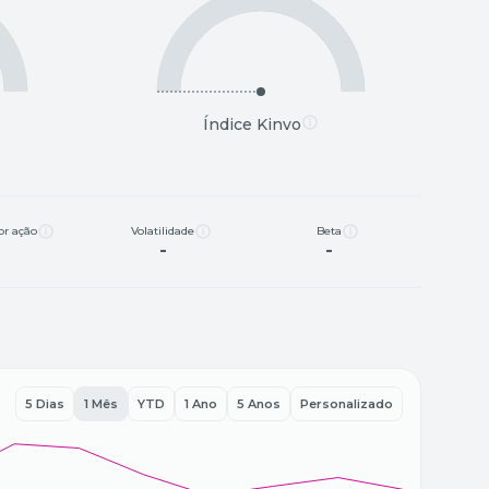
Índice Kinvo
or ação
Volatilidade
Beta
-
-
-
5 Dias
1 Mês
YTD
1 Ano
5 Anos
Personalizado