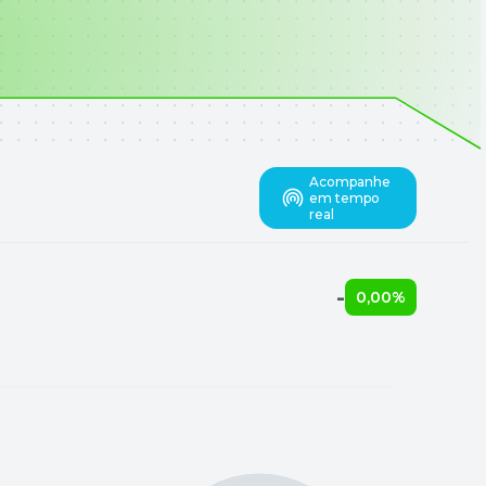
Acompanhe
em tempo
real
-
0,00%