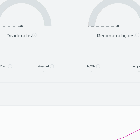
Dividendos
Recomendações
Yield
Payout
P/VP
Lucro p
-
-