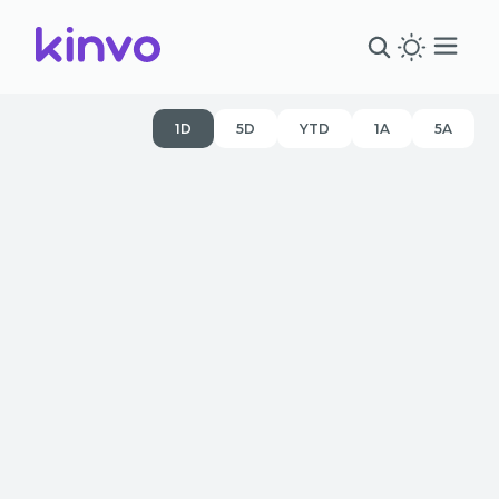
1D
5D
YTD
1A
5A