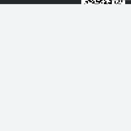
Baixe o app
Acompanhando suas conquistas
©
2026
Kinvo Tecnologia da Informação Ltda. 17.265.079/0001-85
Av. Brigadeiro Faria Lima, 3477 Itaim Bibi - São Paulo/SP, 04.538-133
Todas as informações disponibilizadas no site e em quaisquer materiais
do
Kinvo
possuem natureza estritamente e meramente informativas,
obtidas através de fontes públicas como
B3, CVM, TESOURO