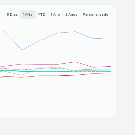
5 Dias
1 Mês
YTD
1 Ano
5 Anos
Personalizado