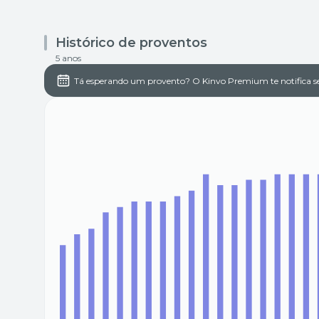
Histórico de proventos
5 anos
Tá esperando um provento? O Kinvo Premium te notifica s