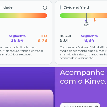
tilidade
Dividend Yield
9,01
Segmento
IFIX
HGBS11
Segmento
26,84
9,78
9,01
8,84
m menor volatilidade que o
Comparar o Dividend Yield do FII 
. Mais seguro, tende a entregar
média do segmento ajuda a medir
s mais sólidos e estáveis.
atratividade e risco, guiando melh
decisões de investimento.