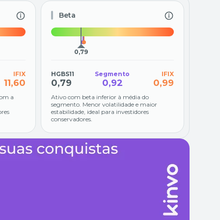
Beta
0,79
IFIX
HGBS11
Segmento
IFIX
11,60
0,79
0,92
0,99
com a
Ativo com beta inferior à média do
segmento. Menor volatilidade e maior
ores
estabilidade, ideal para investidores
conservadores.