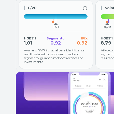
P/VP
Vola
1,01
8,79
HGBS11
Segmento
IFIX
HGBS11
1,01
0,92
0,92
8,79
Avaliar o P/VP é crucial para identificar se
Ativo co
um FII está sub ou sobrevalorizado no
segmento
segmento, guiando melhores decisões de
resultado
investimento.