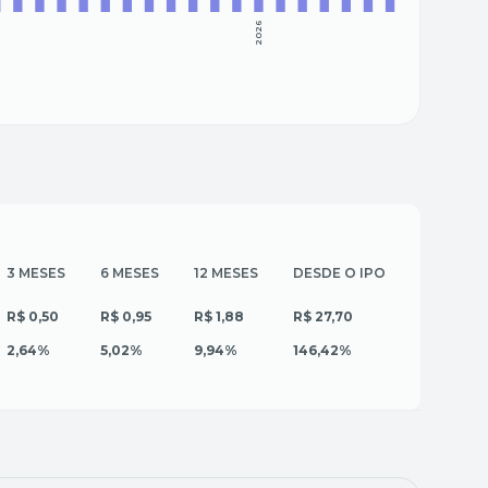
5
2026
3 MESES
6 MESES
12 MESES
DESDE O IPO
R$ 0,50
R$ 0,95
R$ 1,88
R$ 27,70
2,64%
5,02%
9,94%
146,42%