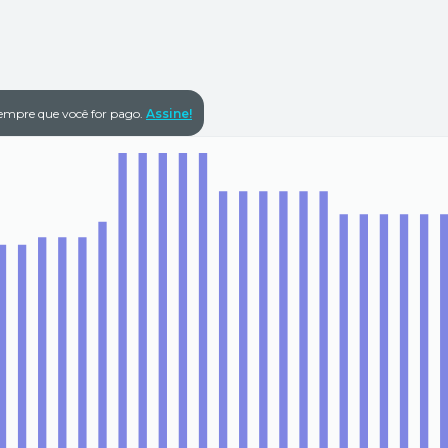
empre que você for pago.
Assine!