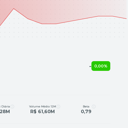
-
0,00%
 Diária
Volume Médio 12M
Beta
,28M
R$ 61,60M
0,79