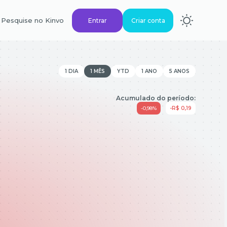
Pesquise no Kinvo
Entrar
Criar conta
1 DIA
1 MÊS
YTD
1 ANO
5 ANOS
Acumulado do período:
-0,98%
-R$ 0,19