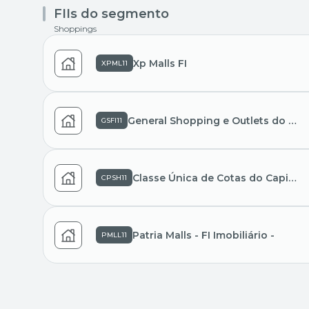
FIIs do segmento
Shoppings
Xp Malls FI
XPML11
General Shopping e Outlets do Brasil FII Resp Limi
GSFI11
Classe Única de Cotas do Capitânia Shoppings Fundo
CPSH11
Patria Malls - FI Imobiliário -
PMLL11