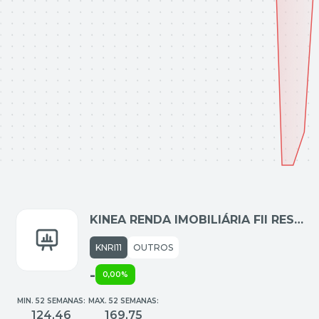
KINEA RENDA IMOBILIÁRIA FII RESP
LIMITADA
KNRI11
OUTROS
-
0,00%
MIN. 52 SEMANAS:
MAX. 52 SEMANAS:
124,46
169,75