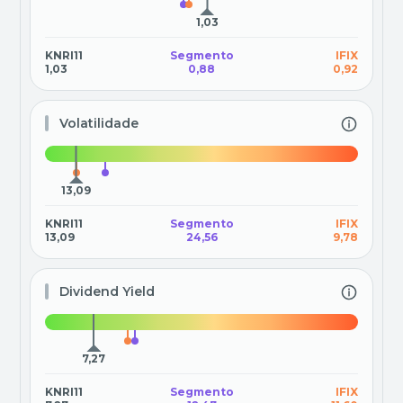
1,03
KNRI11
Segmento
IFIX
1,03
0,88
0,92
Volatilidade
13,09
KNRI11
Segmento
IFIX
13,09
24,56
9,78
Dividend Yield
7,27
KNRI11
Segmento
IFIX