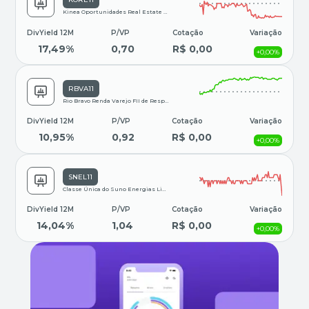
Kinea Oportunidades Real Estate FII - Resp Limitad
DivYield 12M
P/VP
Cotação
Variação
17,49%
0,70
R$ 0,00
+0,00%
RBVA11
Rio Bravo Renda Varejo FII de Responsabilidade Lim
DivYield 12M
P/VP
Cotação
Variação
10,95%
0,92
R$ 0,00
+0,00%
SNEL11
Classe Única do Suno Energias Limpas FII Is Resp L
DivYield 12M
P/VP
Cotação
Variação
14,04%
1,04
R$ 0,00
+0,00%