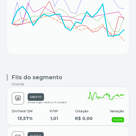
FIIs do segmento
Outros
KNHY11
Kinea High Yield Cri FI Imobili
DivYield 12M
P/VP
Cotação
Variação
13,57%
1,01
R$ 0,00
+0,00%
KORE11