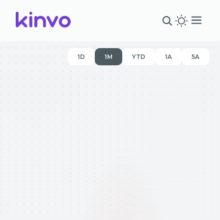
1D
1M
YTD
1A
5A