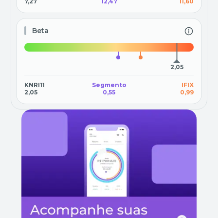
7,27
12,47
11,60
Beta
2,05
KNRI11
Segmento
IFIX
2,05
0,55
0,99