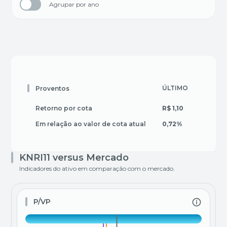
Agrupar por ano
ÚLTIMO
3 MES
Proventos
Retorno por cota
R$ 1,10
R$ 3,0
Em relação ao valor de cota atual
0,72%
2,01%
KNRI11 versus Mercado
Indicadores do ativo em comparação com o mercado.
P/VP