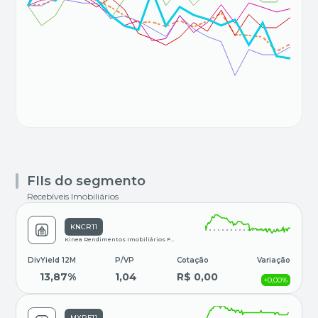
FIIs do segmento
Recebíveis Imobiliários
KNCR11
Kinea Rendimentos Imobiliários Fundo de Investimen
DivYield 12M
P/VP
Cotação
Variação
13,87%
1,04
R$ 0,00
+0,00%
MXRF11