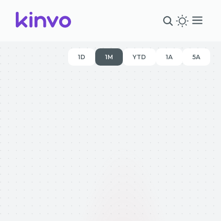
1D
1M
YTD
1A
5A