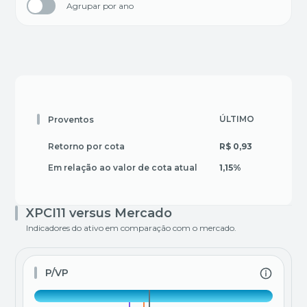
Agrupar por ano
ÚLTIMO
3 MES
Proventos
Retorno por cota
R$ 0,93
R$ 2,5
Em relação ao valor de cota atual
1,15%
3,20%
XPCI11 versus Mercado
Indicadores do ativo em comparação com o mercado.
P/VP