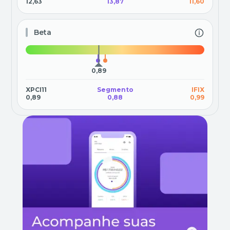
12,63
13,87
11,60
Beta
0,89
XPCI11
Segmento
IFIX
0,89
0,88
0,99