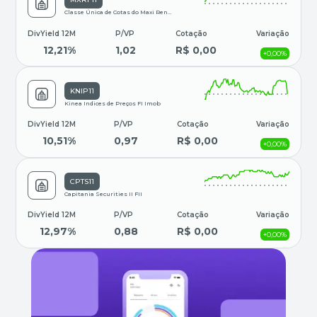
Classe Única de Cotas do Maxi Renda Fundo de Inves
DivYield 12M
P/VP
Cotação
Variação
12,21%
1,02
R$ 0,00
+0,00%
KNIP11
Kinea Indices de Preços FI Imob
DivYield 12M
P/VP
Cotação
Variação
10,51%
0,97
R$ 0,00
+0,00%
CPTS11
Capitania Securities II FII
DivYield 12M
P/VP
Cotação
Variação
12,97%
0,88
R$ 0,00
+0,00%