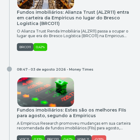
Fundos imobiliários: Alianza Trust (ALZR11) entra
em carteira da Empiricus no lugar do Bresco
Logística (BRCO11)
O Alianza Trust Renda Imobiliária (ALZR11) passa a ocupar o
lugar que era do Bresco Logística (BRCO11) na Empiricus
TOP FIIs, carteira recomendada de fundos imobiliários da
casa de análises. A partir de agora, são sugeridos oito papéis
BRCO11
0,42%
para quem deseja buscar ganhos acima do índice de
referência, como os que têm sido registrados pelo […]
08:47 • 03 de agosto 2026 •
Money Times
Fundos imobiliários: Estes são os melhores FIIs
para agosto, segundo a Empiricus
A Empiricus Research promoveu mudanças em sua carteira
recomendada de fundos imobiliários (FIIs) para agosto,
reduzindo, em 10%, a posição em Mauá Capital Recebíveis
Imobiliários (MCCI11) e retirando integralmente o Bresco
VISC11
0,10%
BRCO11
0,42%
HSML11
-0,05%