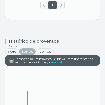
1
Histórico de proventos
5 anos
1 ANO
5 ANOS
10 ANOS
Tá esperando um provento? O Kinvo Premium te notifica
sempre que você for pago.
Assine!