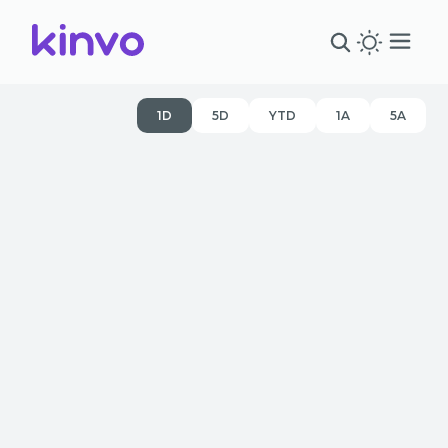
1D
5D
YTD
1A
5A