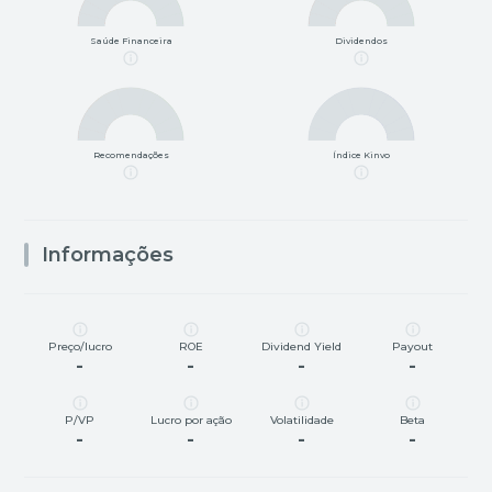
Saúde Financeira
Dividendos
Recomendações
Índice Kinvo
Informações
Preço/lucro
ROE
Dividend Yield
Payout
-
-
-
-
P/VP
Lucro por ação
Volatilidade
Beta
-
-
-
-