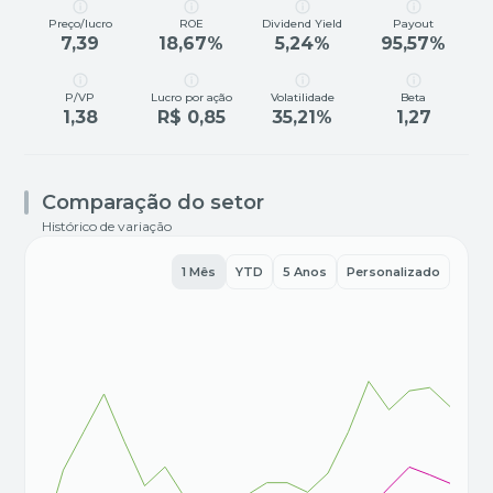
Preço/lucro
ROE
Dividend Yield
Payout
7,39
18,67%
5,24%
95,57%
P/VP
Lucro por ação
Volatilidade
Beta
1,38
R$ 0,85
35,21%
1,27
Comparação do setor
Histórico de variação
1 Mês
YTD
5 Anos
Personalizado