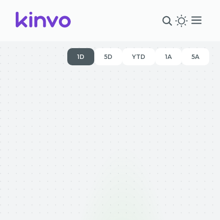
1D
5D
YTD
1A
5A