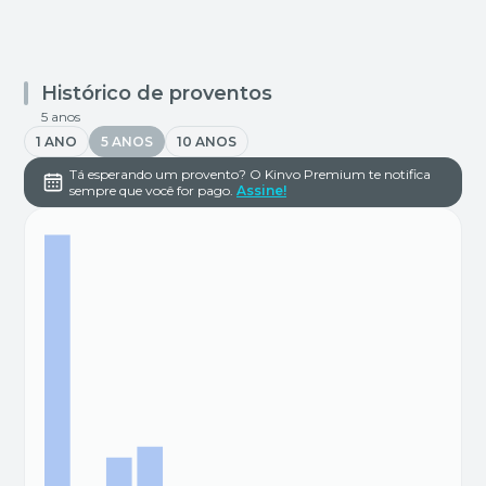
Histórico de proventos
5 anos
1 ANO
5 ANOS
10 ANOS
Tá esperando um provento? O Kinvo Premium te notifica
sempre que você for pago.
Assine!