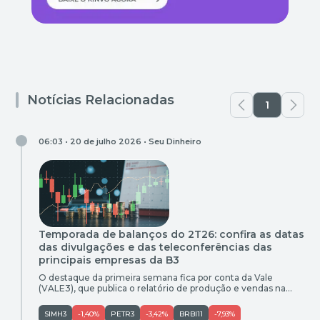
Notícias Relacionadas
1
06:03 • 20 de julho 2026 •
Seu Dinheiro
Temporada de balanços do 2T26: confira as datas
das divulgações e das teleconferências das
principais empresas da B3
O destaque da primeira semana fica por conta da Vale
(VALE3), que publica o relatório de produção e vendas na
terça-feira (21) após o fechamento do mercado
SIMH3
-1,40%
PETR3
-3,42%
BRBI11
-7,93%