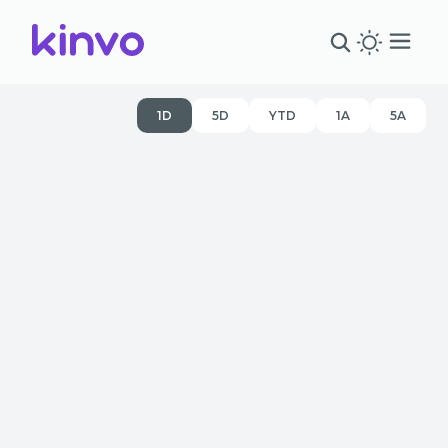
1D
5D
YTD
1A
5A