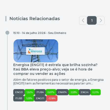
Notícias Relacionadas
1
15:10 • 14 de julho 2026 •
Seu Dinheiro
Energisa (ENGI11) é estrela que brilha sozinha?
Itaú BBA eleva preço-alvo; veja se é hora de
comprar ou vender as ações
Além de fatores positivos para o setor de energia, a Energisa
(ENGI11) tem as ferramentas necessárias para ter um
desempenho melhor que a média, acredita o banco
ENGI3
1,52%
ITUB4
0,67%
ENMT4
2,53%
ENGI4
0,21%
ITUB3
1,03%
ENGI11
-0,18%