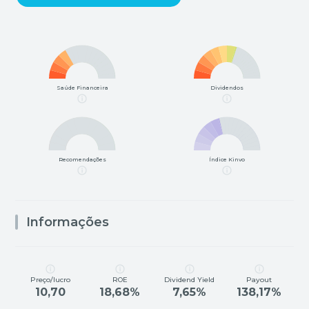
Saúde Financeira
Dividendos
Recomendações
Índice Kinvo
Informações
Preço/lucro
ROE
Dividend Yield
Payout
10,70
18,68%
7,65%
138,17%