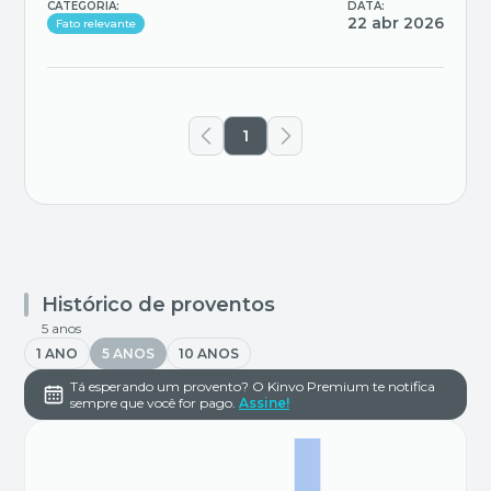
CATEGORIA:
DATA:
22 abr 2026
Fato relevante
1
Histórico de proventos
5 anos
1 ANO
5 ANOS
10 ANOS
Tá esperando um provento? O Kinvo Premium te notifica
sempre que você for pago.
Assine!