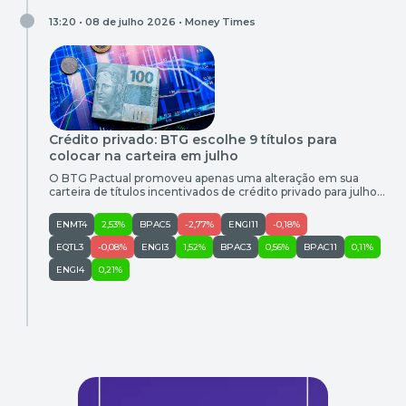
13:20 • 08 de julho 2026 •
Money Times
Crédito privado: BTG escolhe 9 títulos para
colocar na carteira em julho
O BTG Pactual promoveu apenas uma alteração em sua
carteira de títulos incentivados de crédito privado para julho.
A equipe incluiu a debênture incentivada da Equatorial Goiás
(CGOSA2) e retirou o papel da Energisa Paraíba (SAELB7), em
ENMT4
2,53%
BPAC5
-2,77%
ENGI11
-0,18%
uma mudança motivada pelo ponto de entrada dos ativos, e
não por uma piora na qualidade de crédito. […]
EQTL3
-0,08%
ENGI3
1,52%
BPAC3
0,56%
BPAC11
0,11%
ENGI4
0,21%