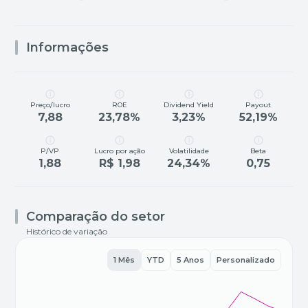
Informações
Preço/lucro
ROE
Dividend Yield
Payout
7,88
23,78%
3,23%
52,19%
P/VP
Lucro por ação
Volatilidade
Beta
1,88
R$ 1,98
24,34%
0,75
Comparação do setor
Histórico de variação
1 Mês
YTD
5 Anos
Personalizado