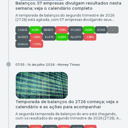
Balanços: 57 empresas divulgam resultados nesta
semana; veja o calendário completo
A temporada de balanços do segundo trimestre de 2026
(2T26) está agitada, com 57 empresas divulgando seus
resultados nesta semana. Entre esta segunda-feira (3) e o
sábado (8), alguns dos destaques são Iguatemi (IGTI11), Axia
CASH3
9,03%
BRBI11
-7,93%
PCAR3
0,69%
IGTA3
-
Energia (AXIA3), Auren (AURE3) eSmart Fit (SMFT3). A
expectativa do Itaú BBA para Iguatemi é de uma receita
AURE3
-1,55%
ELET5
0,00%
ALUP11
-1,38%
estável no […]
GOAU4
-1,70%
07:55 • 14 de julho 2026 •
Money Times
Temporada de balanços do 2T26 começa; veja o
calendário e as ações para acompanhar
A segunda temporada de balanços do ano está chegando,
com os resultados do segundo trimestre de 2026 (2T26). A
partir da semana que vem, as empresas começam a
apresentar seus números e realizar teleconferências com