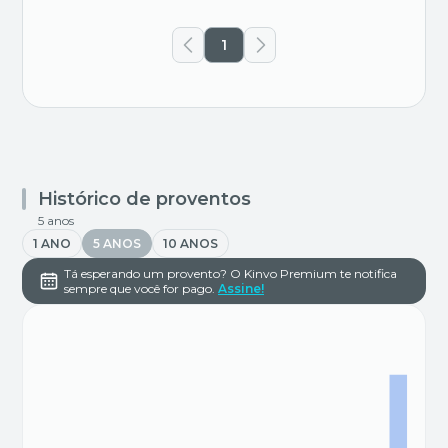
1
Histórico de proventos
5 anos
1 ANO
5 ANOS
10 ANOS
Tá esperando um provento? O Kinvo Premium te notifica
sempre que você for pago.
Assine!