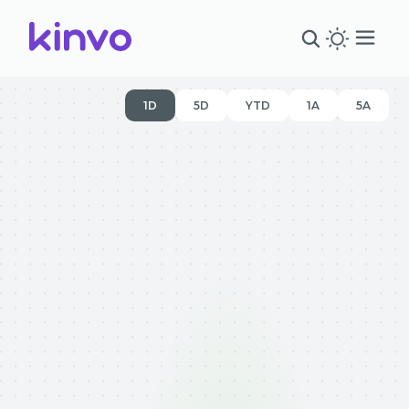
1D
5D
YTD
1A
5A