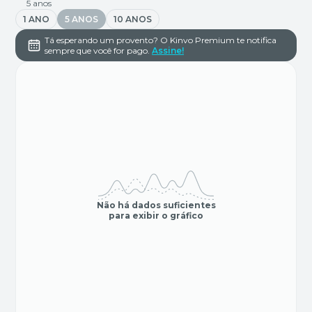
5 anos
1 ANO
5 ANOS
10 ANOS
Tá esperando um provento? O Kinvo Premium te notifica
sempre que você for pago.
Assine!
Não há dados suficientes
para exibir o gráfico