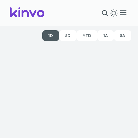
1D
5D
YTD
1A
5A