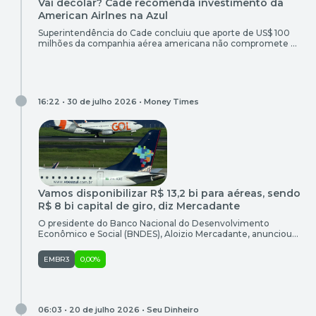
Vai decolar? Cade recomenda investimento da
American Airlnes na Azul
Superintendência do Cade concluiu que aporte de US$ 100
milhões da companhia aérea americana não compromete a
concorrência no Brasil
16:22 • 30 de julho 2026 •
Money Times
Vamos disponibilizar R$ 13,2 bi para aéreas, sendo
R$ 8 bi capital de giro, diz Mercadante
O presidente do Banco Nacional do Desenvolvimento
Econômico e Social (BNDES), Aloizio Mercadante, anunciou
nesta quinta-feira (30) a liberação de R$ 13,2 bilhões para as
três maiores companhias aéreas brasileiras e a regional
EMBR3
0,00%
Abaeté, sendo R$ 8 bilhões em capital de giro. A taxa de
financiamento será de 4,0% ao ano, disse o executivo.
“Estamos […]
06:03 • 20 de julho 2026 •
Seu Dinheiro