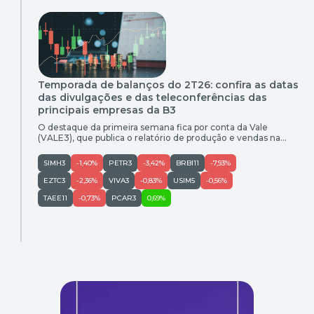
Temporada de balanços do 2T26: confira as datas
das divulgações e das teleconferências das
principais empresas da B3
O destaque da primeira semana fica por conta da Vale
(VALE3), que publica o relatório de produção e vendas na
terça-feira (21) após o fechamento do mercado
SIMH3
-1,40%
PETR3
-3,42%
BRBI11
-7,93%
EZTC3
-2,36%
VIVA3
-0,83%
USIM5
-0,56%
TAEE11
-0,73%
PCAR3
0,69%