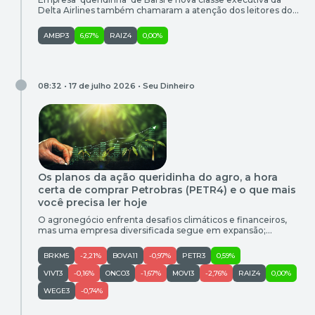
Delta Airlines também chamaram a atenção dos leitores do
Seu Dinheiro
AMBP3
6,67%
RAIZ4
0,00%
08:32 • 17 de julho 2026 •
Seu Dinheiro
Os planos da ação queridinha do agro, a hora
certa de comprar Petrobras (PETR4) e o que mais
você precisa ler hoje
O agronegócio enfrenta desafios climáticos e financeiros,
mas uma empresa diversificada segue em expansão;
investidores também devem avaliar oportunidades na
Petrobras
BRKM5
-2,21%
BOVA11
-0,97%
PETR3
0,59%
VIVT3
-0,16%
ONCO3
-1,67%
MOVI3
-2,76%
RAIZ4
0,00%
WEGE3
-0,74%