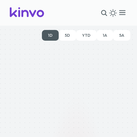
1D
5D
YTD
1A
5A