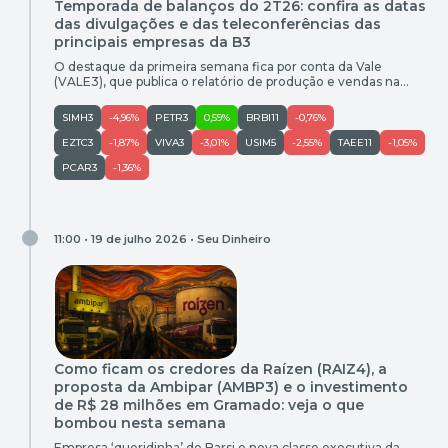
Temporada de balanços do 2T26: confira as datas
das divulgações e das teleconferências das
principais empresas da B3
O destaque da primeira semana fica por conta da Vale
(VALE3), que publica o relatório de produção e vendas na
terça-feira (21) após o fechamento do mercado
SIMH3
-4,96%
PETR3
0,59%
BRBI11
-0,76%
EZTC3
-1,87%
VIVA3
-3,01%
USIM5
-2,55%
TAEE11
-1,05%
PCAR3
-1,36%
11:00 • 19 de julho 2026 •
Seu Dinheiro
Como ficam os credores da Raízen (RAIZ4), a
proposta da Ambipar (AMBP3) e o investimento
de R$ 28 milhões em Gramado: veja o que
bombou nesta semana
Empresa ‘queridinha’ de Barsi e nova classe executiva da