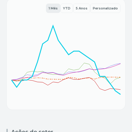
1 Mês
YTD
5 Anos
Personalizado
Ações do setor