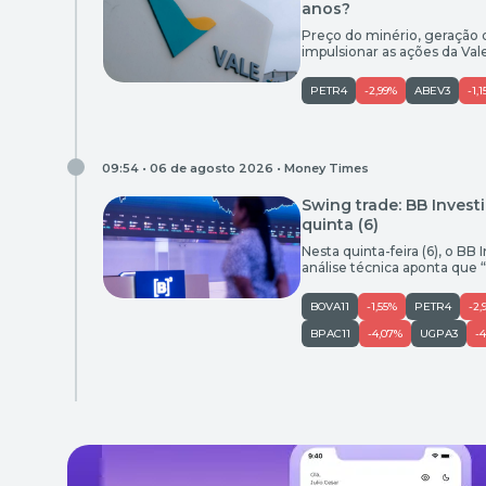
anos?
Preço do minério, geração 
impulsionar as ações da Val
PETR4
-2,99%
ABEV3
-1,
09:54 • 06 de agosto 2026 •
Money Times
Swing trade: BB Inves
quinta (6)
Nesta quinta-feira (6), o B
análise técnica aponta que 
Confira as posições em an
Retorno (%) Ainda vale entr
BOVA11
-1,55%
PETR4
-2,
BPAC11
-4,07%
UGPA3
-