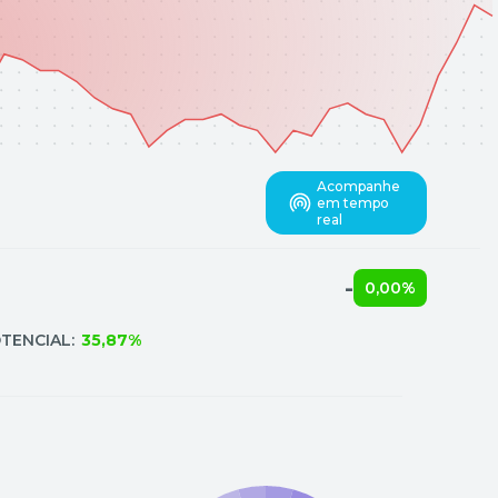
Acompanhe
em tempo
real
-
0,00%
TENCIAL:
35,87%