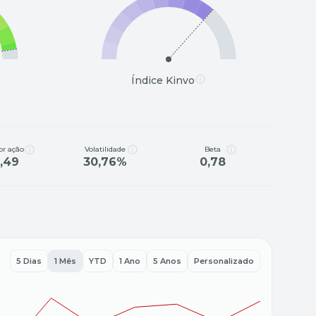
Índice Kinvo
or ação
Volatilidade
Beta
1,49
30,76%
0,78
5 Dias
1 Mês
YTD
1 Ano
5 Anos
Personalizado