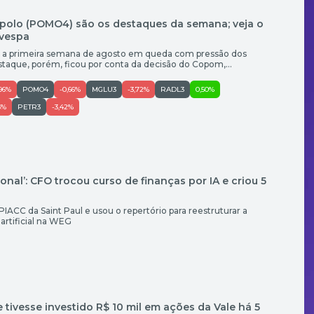
opolo (POMO4) são os destaques da semana; veja o
vespa
u a primeira semana de agosto em queda com pressão dos
estaque, porém, ficou por conta da decisão do Copom,
rcado. O principal índice da bolsa brasileira acumulou
semana e encerrou a última sessão aos 172.513,42 pontos. Já o
,96%
POMO4
-0,66%
MGLU3
-3,72%
RADL3
0,50%
5%
PETR3
-3,42%
onal’: CFO trocou curso de finanças por IA e criou 5
PIACC da Saint Paul e usou o repertório para reestruturar a
artificial na WEG
e tivesse investido R$ 10 mil em ações da Vale há 5