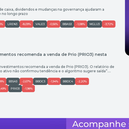
de caixa, dividendos e mudanças na governança ajudaram a
e no longo prazo
15%
LREN3
-8,09%
VALE3
-0,56%
BBAS3
-1,08%
MGLU3
-3,72%
timentos recomenda a venda de Prio (PRIO3) nesta
B Investimentos recomenda a venda de Prio (PRIO3). O relatório de
“o ativo não confirmou tendência e o algoritmo sugere saída”.
damento: Empresa Ticker Data Preço de compra Preço atual
ar? IBOV no período Dif. para IBOV Bradesco BBDC4 […]
99%
B3SA3
-2,67%
BBDC3
-1,94%
BBDC4
-2,20%
4,49%
PRIO3
-1,98%