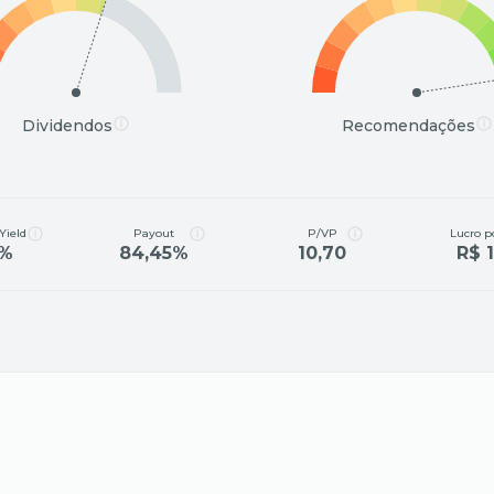
Dividendos
Recomendações
Yield
Payout
P/VP
Lucro p
0%
84,45%
10,70
R$ 