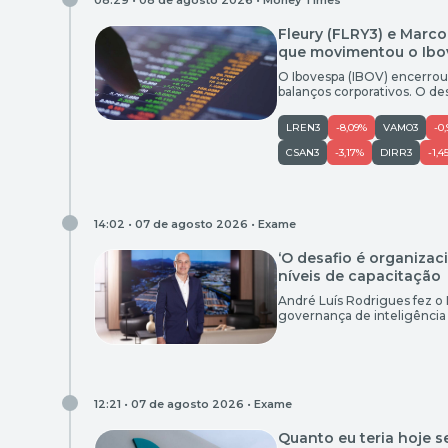
08:29 • 08 de agosto 2026 •
Money Times
Fleury (FLRY3) e Marc
que movimentou o Ibo
O Ibovespa (IBOV) encerro
balanços corporativos. O d
amplamente esperada pelo me
desvalorização de 3,08% na 
LREN3
-8,09%
VAMO3
-0
dólar à vista […]
CSAN3
-3,17%
DIRR3
-1,4
14:02 • 07 de agosto 2026 •
Exame
‘O desafio é organizaci
níveis de capacitação
André Luís Rodrigues fez o 
governança de inteligência 
12:21 • 07 de agosto 2026 •
Exame
Quanto eu teria hoje s