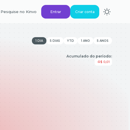
Pesquise no Kinvo
Entrar
Criar conta
1 DIA
5 DIAS
YTD
1 ANO
5 ANOS
Acumulado do período:
-R$ 0,01