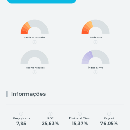
Saúde Financeira
Dividendos
Recomendações
Índice Kinvo
Informações
Preço/lucro
ROE
Dividend Yield
Payout
7,95
25,63%
15,37%
76,05%