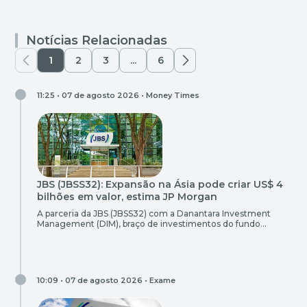
Notícias Relacionadas
1
2
3
...
6
11:25 • 07 de agosto 2026 •
Money Times
JBS (JBSS32): Expansão na Ásia pode criar US$ 4
bilhões em valor, estima JP Morgan
A parceria da JBS (JBSS32) com a Danantara Investment
Management (DIM), braço de investimentos do fundo
soberano da Indonésia, pode resultar em uma criação de
valor de aproximadamente US$ 4 bilhões para a companhia,
segundo o JP Morgan. O banco classificou o negócio como
um “resultado excepcional” para a JBS. A estimativa
considera o múltiplo […]
10:09 • 07 de agosto 2026 •
Exame