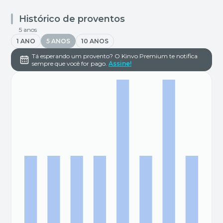
Histórico de proventos
5 anos
1 ANO
5 ANOS
10 ANOS
Tá esperando um provento? O Kinvo Premium te notifica
sempre que você for pago.
Assine!