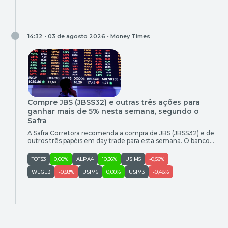
investimentos do fundo soberano da Indonésia, para ampliar
sua presença na Ásia. O acordo prevê um investimento de
US$ 2,5 bilhões do fundo em uma joint venture com os
negócios da companhia na Austrália e na Nova Zelândia,
além da possibilidade […]
14:32 • 03 de agosto 2026 •
Money Times
Compre JBS (JBSS32) e outras três ações para
ganhar mais de 5% nesta semana, segundo o
Safra
A Safra Corretora recomenda a compra de JBS (JBSS32) e de
outros três papéis em day trade para esta semana. O banco
também recomendou a venda de Usiminas (USIM5). Confira
as oportunidades de compra e venda entre os dias 3 e 7 de
TOTS3
0,00%
ALPA4
10,36%
USIM5
-0,56%
agosto: Empresa Ativo Call Entrada (R$) Objetivo (R$) Ganho
Potencial Stop (R$) […]
WEGE3
-0,58%
USIM6
0,00%
USIM3
-0,48%