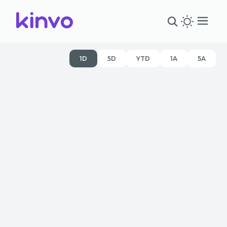
1D
5D
YTD
1A
5A