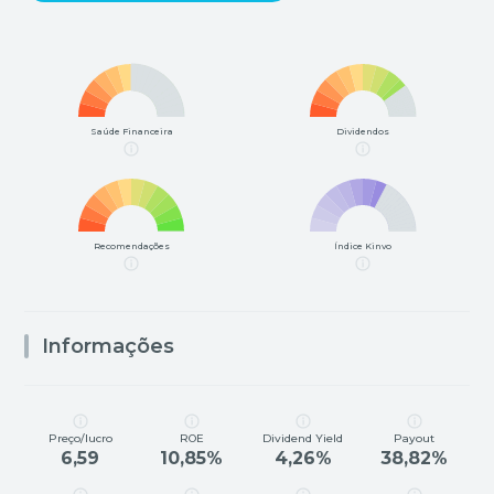
Saúde Financeira
Dividendos
Recomendações
Índice Kinvo
Informações
Preço/lucro
ROE
Dividend Yield
Payout
6,59
10,85%
4,26%
38,82%