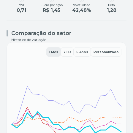
P/VP
Lucro por ação
Volatilidade
Beta
0,71
R$ 1,45
42,48%
1,28
Comparação do setor
Histórico de variação
1 Mês
YTD
5 Anos
Personalizado