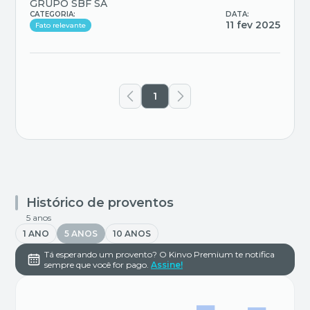
GRUPO SBF SA
CATEGORIA:
DATA:
11 fev 2025
Fato relevante
1
Histórico de proventos
5 anos
1 ANO
5 ANOS
10 ANOS
Tá esperando um provento? O Kinvo Premium te notifica
sempre que você for pago.
Assine!