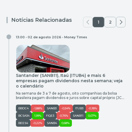
Notícias Relacionadas
1
2
13:00 • 02 de agosto 2026 •
Money Times
Santander (SANB11), Itaú (ITUB4) e mais 6
empresas pagam dividendos nesta semana; veja
o calendário
Na semana de 3 a 7 de agosto, oito companhias da bolsa
brasileira pagam dividendos e juros sobre capital próprio (JCP)
aos seus acionistas. Na segunda-feira (3), o Itaú
(ITUB3;ITUB4) realiza pagamento de JCP no valor de R$
BBDC4
-1,88%
SANB3
-0,54%
ITUB3
-0,18%
0,015, com data de corte de 30 de junho de 2026. Já na
quinta-feira (6), o Santander […]
BCSA34
1,99%
FIQE3
-0,76%
SANB11
0,07%
BEES4
-0,22%
SANB4
0,68%