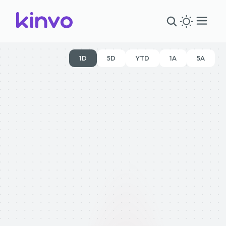
1D
5D
YTD
1A
5A