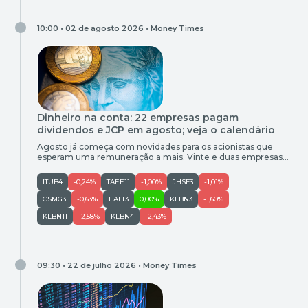
10:00 • 02 de agosto 2026 •
Money Times
Dinheiro na conta: 22 empresas pagam
dividendos e JCP em agosto; veja o calendário
Agosto já começa com novidades para os acionistas que
esperam uma remuneração a mais. Vinte e duas empresas
pagam dividendos e juros sobre capital próprio (JCP) ao
longo do mês. O levantamento realizado pelo Money Times
ITUB4
-0,24%
TAEE11
-1,00%
JHSF3
-1,01%
apresenta o calendário completo, com os valores a serem
distribuídos e as datas de corte para ter direito aos […]
CSMG3
-0,63%
EALT3
0,00%
KLBN3
-1,60%
KLBN11
-2,58%
KLBN4
-2,43%
09:30 • 22 de julho 2026 •
Money Times