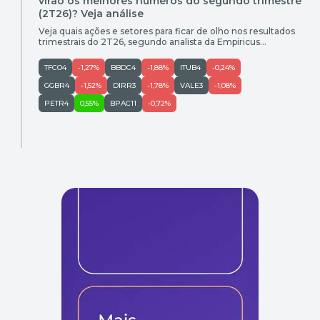
virão os melhores números do segundo trimestre
(2T26)? Veja análise
Veja quais ações e setores para ficar de olho nos resultados
trimestrais do 2T26, segundo analista da Empiricus
Research, Ruy Hungria.
TFCO4
-1,27%
BBDC4
-1,88%
ITUB4
-0,24%
GGBR4
-1,52%
DIRR3
-1,78%
VALE3
-1,08%
PETR4
0,55%
BPAC11
-0,72%