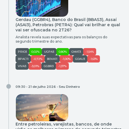
Gerdau (GGBR4), Banco do Brasil (BBAS3), Assaí
(ASAI3), Petrobras (PETR4): Qual vai brilhar e qual
vai ser ofuscada no 2T26?
Analista revela suas expectativas para os balanços do
segundo trimestre do ano.
PRIO3
0,02%
UGPA3
0,80%
GMAT3
-1,54%
BPAC11
-0,72%
BOVA11
-1,00%
GOAU3
-1,63%
VIVA3
-3,01%
GGBR3
-1,37%
09:30 • 21 de julho 2026 •
Seu Dinheiro
Entre petroleiras, varejistas, bancos, de onde