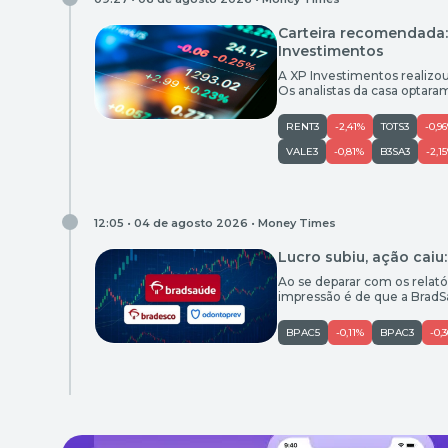
Carteira recomendada:
Investimentos
A XP Investimentos realizo
Os analistas da casa optar
mais incerto para o segmen
por mais tempo. Por outro l
RENT3
-2,41%
TOTS3
-0,9
VALE3
-0,81%
B3SA3
-2,1
12:05 • 04 de agosto 2026 •
Money Times
Lucro subiu, ação cai
Ao se deparar com os relató
impressão é de que a Brad
R$ 1,1 bilhão ficou acima d
superou em 19% as projeçõe
BPAC5
-0,11%
BPAC3
-0,