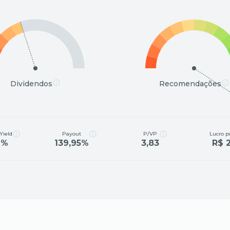
Dividendos
Recomendações
Yield
Payout
P/VP
Lucro p
2%
139,95%
3,83
R$ 