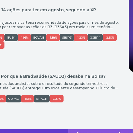
 14 ações para ter em agosto, segundo a XP
u ajustes na carteira recomendada de ações para o mês de agosto.
am por remover as ações da B3 (B3SA3) em meio a um cenário
to de mercado de capitais, pressionado pelo ambiente de juros
ado, a XP elevou […]
6%
ITUB4
-1,96%
BOVA11
-1,38%
SBSP3
-1,20%
GGBR4
-2,50%
5%
u: Por que a BradSaúde (SAUD3) desaba na Bolsa?
rios dos analistas sobre o resultado do segundo trimestre, a
Saúde (SAUB3) entregou um excelente desempenho. O lucro de
as expectativas, com alta de 25% na comparação anual. O número
s da XP, por exemplo. O […]
36%
ODPV3
-1,51%
BPAC11
-3,27%