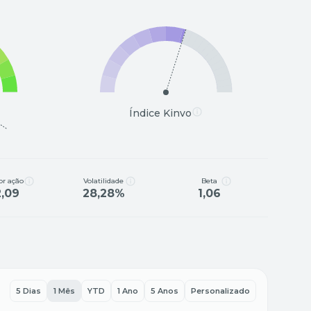
Índice Kinvo
or ação
Volatilidade
Beta
2,09
28,28%
1,06
5 Dias
1 Mês
YTD
1 Ano
5 Anos
Personalizado