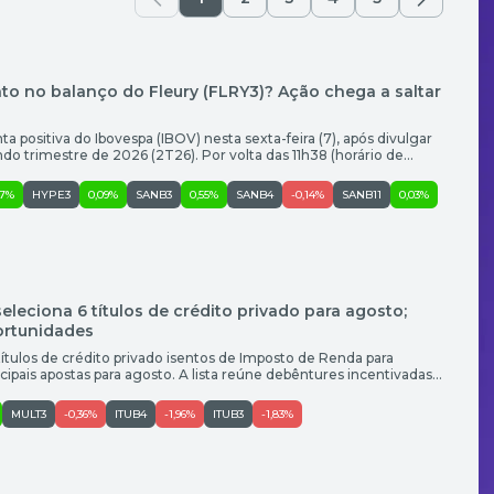
to no balanço do Fleury (FLRY3)? Ação chega a saltar
ta positiva do Ibovespa (IBOV) nesta sexta-feira (7), após divulgar
do trimestre de 2026 (2T26). Por volta das 11h38 (horário de
1% (R$ 19,24). A ação, na máxima, chegou a disparar 14,24% (a R$
listas, é consenso que o […]
67%
HYPE3
0,09%
SANB3
0,55%
SANB4
-0,14%
SANB11
0,03%
seleciona 6 títulos de crédito privado para agosto;
ortunidades
títulos de crédito privado isentos de Imposto de Renda para
cipais apostas para agosto. A lista reúne debêntures incentivadas,
 inflação e ao CDI, prefixadas, e contempla diferentes perfis de
ão papéis de Rede D’Or, JHSF, Multiplan, Brasil Terrenos, Iguatemi
MULT3
-0,36%
ITUB4
-1,96%
ITUB3
-1,83%