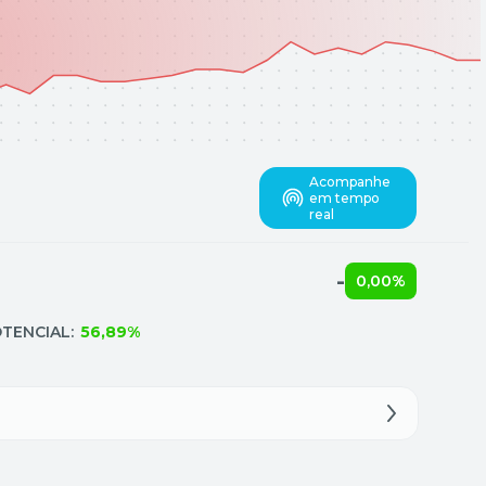
Acompanhe
em tempo
real
-
0,00%
TENCIAL:
56,89%