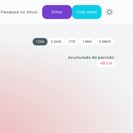
Pesquise no Kinvo
Entrar
Criar conta
1 DIA
5 DIAS
YTD
1 ANO
5 ANOS
Acumulado do período:
-R$ 0,19