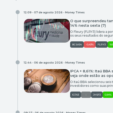
12:09 • 07 de agosto 2026 •
Money Times
O que surpreendeu tan
14% nesta sexta (7)
O Fleury (FLRY3) lidera a pon
os seus resultados do segun
Brasília), FLRY3 saltava 11,4
19,73). Na avaliação dos ana
BCSA34
-0,43%
FLRY3
9,
12:44 • 06 de agosto 2026 •
Money Times
IPCA + 8,61%: Itaú BBA 
veja onde estão as op
O Itaú BBA selecionou seis 
investidores como suas prin
com alternativas indexadas à
risco. Entre as escolhas est
IGTA3
-
JHSF3
0,94%
[…]
09:27 • 06 de agosto 2026 •
Money Times