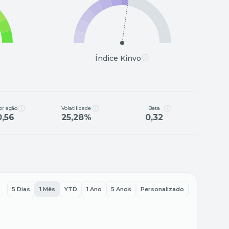
Índice Kinvo
or ação
Volatilidade
Beta
0,56
25,28%
0,32
5 Dias
1 Mês
YTD
1 Ano
5 Anos
Personalizado