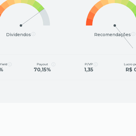
Dividendos
Recomendações
Yield
Payout
P/VP
Lucro p
0%
70,15%
1,35
R$ 