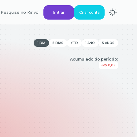
Pesquise no Kinvo
Entrar
Criar conta
1 DIA
5 DIAS
YTD
1 ANO
5 ANOS
Acumulado do período:
-R$ 0,09