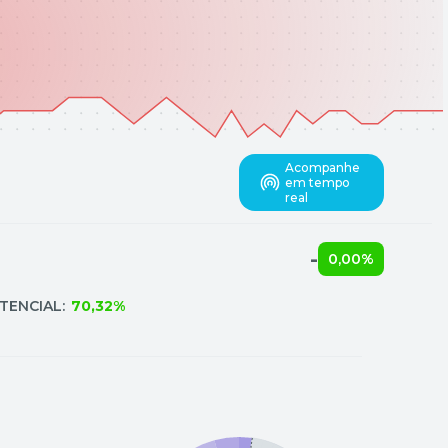
Acompanhe
em tempo
real
-
0,00%
TENCIAL:
70,32%