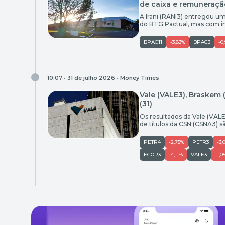
de caixa e remuneração
A Irani (RANI3) entregou u
do BTG Pactual, mas com i
Entre os destaques, o banc
aos acionistas e o valuation
BPAC11
-3,83%
BPAC3
-0
10:07 • 31 de julho 2026 •
Money Times
Vale (VALE3), Braskem
(31)
Os resultados da Vale (VAL
de títulos da CSN (CSNA3) sã
o Radar do Mercado Vale (V
do minério A Vale (VALE3) r
PETR4
-2,75%
PETR3
-3,
ECOR3
-4,11%
VALE3
-1,0