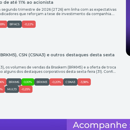
 de até 11% ao acionista
m segundo trimestre de 2026 (2T26) em linha com as expectativas
ndicadores que reforçam a tese de investimento da companhia.
o aponta a forte geração de caixa, a continuidade da remuneração
 considerado atrativo. Por volta de 10h34 […]
,99%
BPAC5
-0,22%
 (BRKM5), CSN (CSNA3) e outros destaques desta sexta
E3), os volumes de vendas da Braskem (BRKM5) e a oferta de troca
o alguns dos destaques corporativos desta sexta-feira (31). Confira
ALE3) tem lucro 43% menor no 2T26 e revisa guidance de custos
egistrou lucro […]
06%
BRKM6
0,00%
BRKM3
-0,20%
CSNA3
-3,38%
5%
MULT3
-0,25%