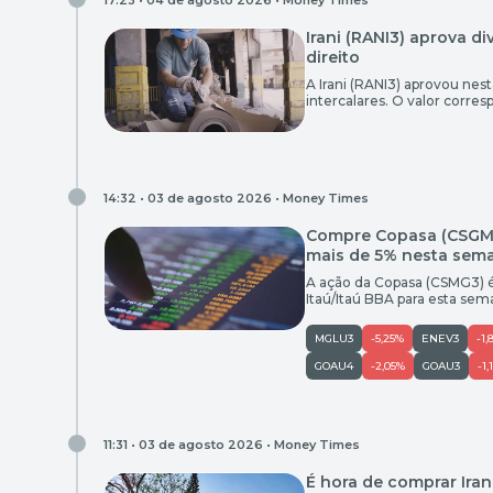
17:23 • 04 de agosto 2026 •
Money Times
Irani (RANI3) aprova d
direito
A Irani (RANI3) aprovou nest
intercalares. O valor corre
7.904.653 a serem pagos aos
posicionados na companhia a
14:32 • 03 de agosto 2026 •
Money Times
Compre Copasa (CSGM3)
mais de 5% nesta sema
A ação da Copasa (CSMG3) 
Itaú/Itaú BBA para esta sem
(31) cotadas a R$ 64,17. O 
de R$ 61,06. Confira […]
MGLU3
-5,25%
ENEV3
-1,
GOAU4
-2,05%
GOAU3
-1,
11:31 • 03 de agosto 2026 •
Money Times
É hora de comprar Iran