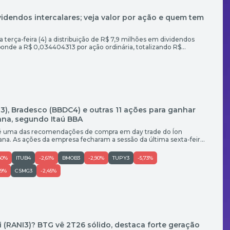
ividendos intercalares; veja valor por ação e quem tem
a terça-feira (4) a distribuição de R$ 7,9 milhões em dividendos
sponde a R$ 0,034404313 por ação ordinária, totalizando R$
 acionistas. Terão direito aos proventos os investidores
o fim do pregão de 7 de agosto de 2026. A partir de […]
, Bradesco (BBDC4) e outras 11 ações para ganhar
na, segundo Itaú BBA
é uma das recomendações de compra em day trade do Íon
ana. As ações da empresa fecharam a sessão da última sexta-feira
potencial de ganho no objetivo um é de 9,98% e o stop sugerido é
80%
ITUB4
-2,61%
BMOB3
-2,90%
TUPY3
-5,73%
19%
CSMG3
-2,45%
i (RANI3)? BTG vê 2T26 sólido, destaca forte geração